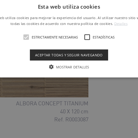
Esta web utiliza cookies
Ref. P0008544
web utiliza cookies para mejorar la experiencia del usuario. Al utilizar nuestro sitio
todas las cookies de acuerdo con nuestra política de cookies.
Detalles
ESTRICTAMENTE NECESARIAS
ESTADÍSTICAS
ACEPTAR TODAS Y SEGUIR NAVEGANDO
MOSTRAR DETALLES
ALBORA CONCEPT TITANIUM
40 X 120 cm
Ref. R0003087