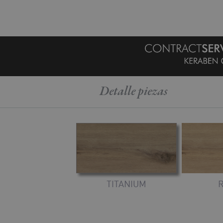
MENU
Detalle
piezas
TITANIUM