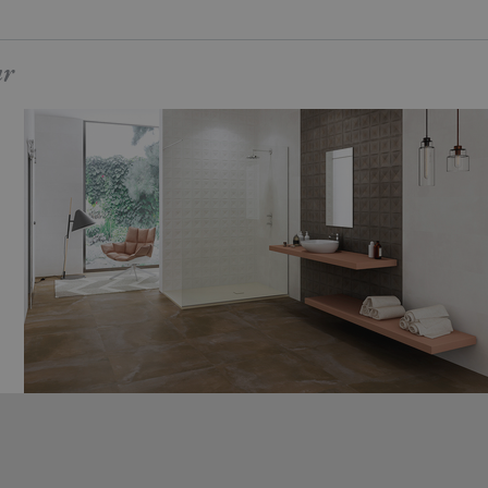
ar
LEEDS