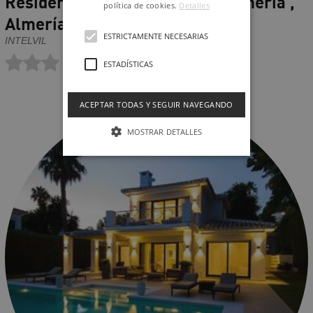
Residencial Vegamar Playa- Almería ,
política de cookies.
Detalles
Almería
ESTRICTAMENTE NECESARIAS
INTELVIL
ESTADÍSTICAS
ACEPTAR TODAS Y SEGUIR NAVEGANDO
MOSTRAR DETALLES