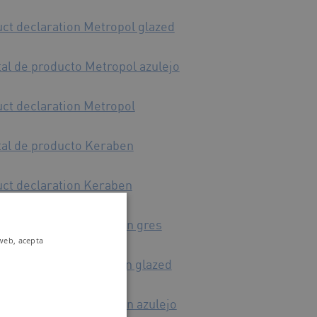
ct declaration Metropol glazed
al de producto Metropol azulejo
ct declaration Metropol
al de producto Keraben
ct declaration Keraben
les BIA
al de producto Keraben gres
 web, acepta
ct declaration Keraben glazed
al de producto Keraben azulejo