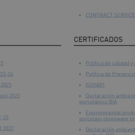
CONTRACT SERVICE
CERTIFICADOS
23
Política de calidad 
 23-24
Política de Prevenc
 2023
ISO5001
pol 2023
Declaración ambient
porcelánico BIA
Environmental produ
2-23
porcelain stoneware ti
l 2022
Declaración ambient