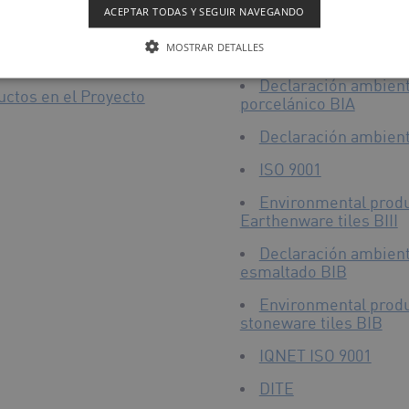
BIII
ACEPTAR TODAS Y SEGUIR NAVEGANDO
Environmental produ
MOSTRAR DETALLES
earthenware tiles BIII
Declaración ambient
uctos en el Proyecto
porcelánico BIA
Declaración ambienta
ISO 9001
Environmental produ
Earthenware tiles BIII
Declaración ambient
esmaltado BIB
Environmental produ
stoneware tiles BIB
IQNET ISO 9001
DITE