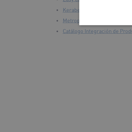
Keraben Façade Systems
Metropol Façade Systems
Catálogo Integración de Prod