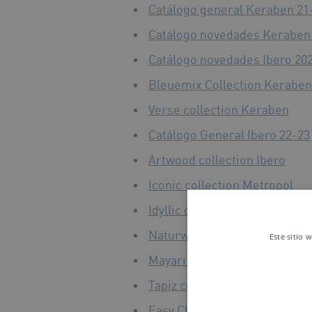
Catálogo general Keraben 21
Catálogo novedades Keraben
Catálogo novedades Ibero 20
Bleuemix Collection Keraben
Verse collection Keraben
Catálogo General Ibero 22-23
Artwood collection Ibero
Iconic collection Metropol
Idyllic collection Keraben
Naturwood collection Kerab
Este sitio 
Mayari collection_Metropol
Tapiz collection Keraben
Easy Cleaning