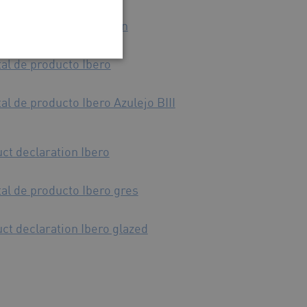
ct declaration Keraben
al de producto Ibero
l de producto Ibero Azulejo BIII
ct declaration Ibero
al de producto Ibero gres
ct declaration Ibero glazed