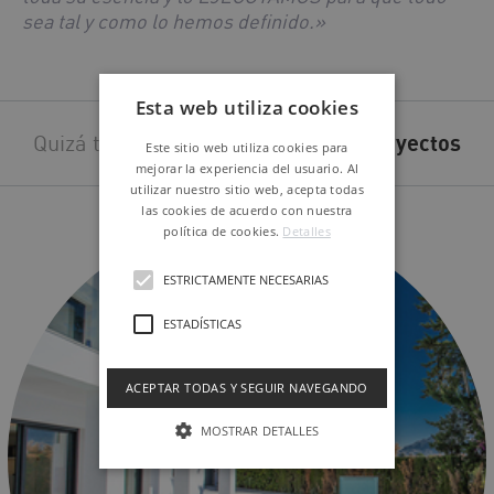
sea tal y como lo hemos definido.»
Esta web utiliza cookies
Quizá también te interesen estos
proyectos
Este sitio web utiliza cookies para
mejorar la experiencia del usuario. Al
utilizar nuestro sitio web, acepta todas
las cookies de acuerdo con nuestra
política de cookies.
Detalles
ESTRICTAMENTE NECESARIAS
ESTADÍSTICAS
ACEPTAR TODAS Y SEGUIR NAVEGANDO
MOSTRAR DETALLES