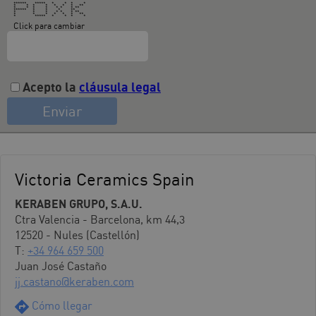
****** ***** * * * *
* * * * * * * **
* * * * * * * **
****** * * * **
* * * * * * **
* * * * * * **
* ***** * * * *
Click para cambiar
Acepto la
cláusula legal
Victoria Ceramics Spain
KERABEN GRUPO, S.A.U.
Ctra Valencia - Barcelona, km 44,3
12520 - Nules (Castellón)
T:
+34 964 659 500
Juan José Castaño
jj.castano@keraben.com
Cómo llegar