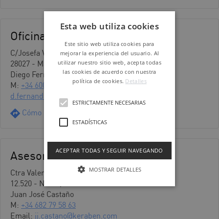
Esta web utiliza cookies
Oficina técnica Madrid
Este sitio web utiliza cookies para
C/Josefa Valcárcel, 3-5
mejorar la experiencia del usuario. Al
utilizar nuestro sitio web, acepta todas
28027 - Madrid
las cookies de acuerdo con nuestra
Diego Fernández
política de cookies.
Detalles
M:
+34 600 436 059
d.fernandez@keraben.com
ESTRICTAMENTE NECESARIAS
Cómo llegar
ESTADÍSTICAS
ACEPTAR TODAS Y SEGUIR NAVEGANDO
Asesoría técnica DACH
MOSTRAR DETALLES
Ctra Valencia - Barcelona, km 44,3
12.520 - Nules, Castellón
Juan José Castaño
M:
+34 682 79 58 63
Email:
jj.castano@keraben.com