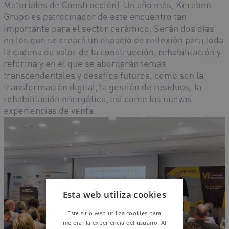
Materiales de Construcción). Un año más, Keraben
Grupo es patrocinador de este encuentro tan
importante para el sector cerámico. Serán dos días
en los que se creará un espacio de reflexión para toda
la cadena de valor de la construcción, rehabilitación y
reforma y en el que se abordarán temas
transcendentales y desafíos futuros, como son la
transformación digital, la gestión de residuos, la
rehabilitación energética, así como las nuevas
experiencias de venta.
Esta web utiliza cookies
Este sitio web utiliza cookies para
mejorar la experiencia del usuario. Al