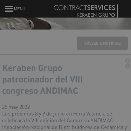
MENU
VOLVER A NOTICIAS
Keraben Grupo
patrocinador del VIII
congreso ANDIMAC
25 may 2022
Los próximos 8 y 9 de junio en Feria Valencia se
celebrará la VIII edición del Congreso ANDIMAC
(Asociación Nacional de Distribuidores de Cerámica y