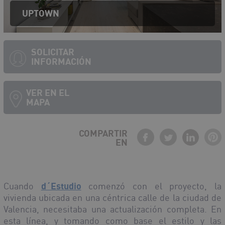
UPTOWN
SOLICITAR
INFORMACIÓN
VER EN EL
MAPA
COMPARTIR
EN
Debe activar javascript para ver el mapa
Cuando
d´Estudio
comenzó con el proyecto, la
vivienda ubicada en una céntrica calle de la ciudad de
Valencia, necesitaba una actualización completa. En
esta línea, y tomando como base el estilo y las