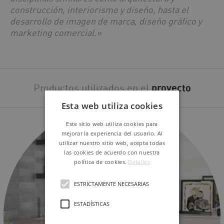
construcción, interiorismo y diseño, hasta el
desarrollo de imagen de marca, diseño gráfico y
marketing comercial.»
Productos utilizados en el
proyecto
Esta web utiliza cookies
Este sitio web utiliza cookies para
mejorar la experiencia del usuario. Al
utilizar nuestro sitio web, acepta todas
las cookies de acuerdo con nuestra
política de cookies.
Detalles
ESTRICTAMENTE NECESARIAS
ESTADÍSTICAS