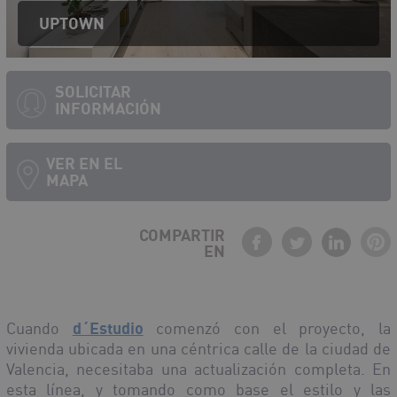
UPTOWN
SOLICITAR
INFORMACIÓN
VER EN EL
MAPA
COMPARTIR
EN
Debe activar javascript para ver el mapa
Cuando
d´Estudio
comenzó con el proyecto, la
vivienda ubicada en una céntrica calle de la ciudad de
Valencia, necesitaba una actualización completa. En
esta línea, y tomando como base el estilo y las