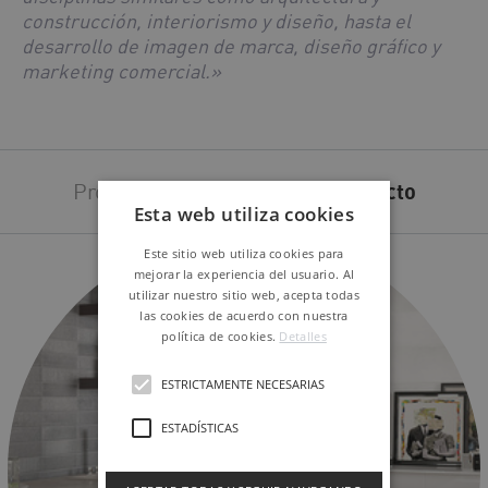
construcción, interiorismo y diseño, hasta el
desarrollo de imagen de marca, diseño gráfico y
marketing comercial.»
Productos utilizados en el
proyecto
Esta web utiliza cookies
Este sitio web utiliza cookies para
mejorar la experiencia del usuario. Al
utilizar nuestro sitio web, acepta todas
las cookies de acuerdo con nuestra
política de cookies.
Detalles
ESTRICTAMENTE NECESARIAS
ESTADÍSTICAS