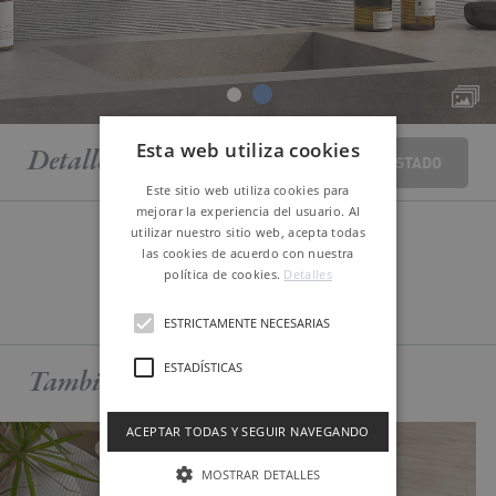
Esta web utiliza cookies
Detalle
piezas
VOLVER AL LISTADO
Este sitio web utiliza cookies para
mejorar la experiencia del usuario. Al
utilizar nuestro sitio web, acepta todas
las cookies de acuerdo con nuestra
política de cookies.
Detalles
MÁS DATOS TÉCNICOS
ESTRICTAMENTE NECESARIAS
ESTADÍSTICAS
También te puede
interesar
ACEPTAR TODAS Y SEGUIR NAVEGANDO
MOSTRAR DETALLES